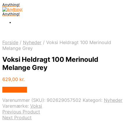
Anything!
Anything!
Forside
/
Nyheder
/
Voksi Heldragt 100 Merinould
Melange Grey
Voksi Heldragt 100 Merinould
Melange Grey
629,00
kr.
Bedste Pris
Varenummer (SKU):
902629057502
Kategori:
Nyheder
Varemærke:
Voksi
Previous Product
Next Product