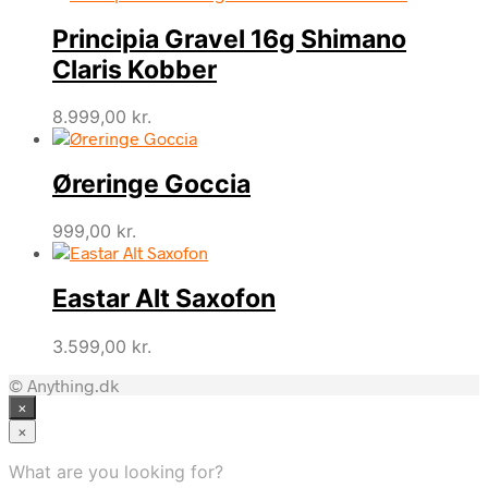
Principia Gravel 16g Shimano
Claris Kobber
8.999,00
kr.
Øreringe Goccia
999,00
kr.
Eastar Alt Saxofon
3.599,00
kr.
© Anything.dk
×
×
What are you looking for?