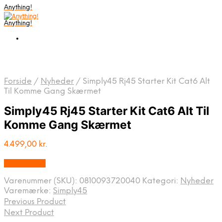
Anything!
Anything!
Forside
/
Nyheder
/
Simply45 Rj45 Starter Kit Cat6 Alt
Til Komme Gang Skærmet
Simply45 Rj45 Starter Kit Cat6 Alt Til
Komme Gang Skærmet
4.499,00
kr.
Bedste Pris
Varenummer (SKU):
0810093720040
Kategori:
Nyheder
Varemærke:
Simply45
Previous Product
Next Product