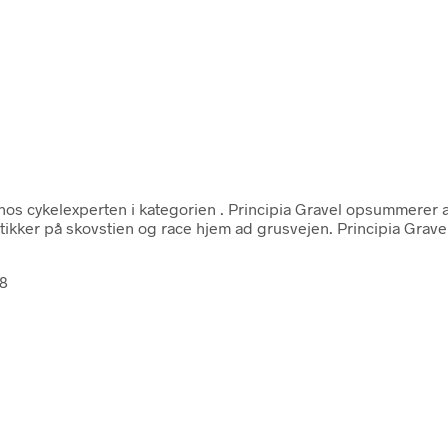
hos cykelexperten i kategorien
. Principia Gravel opsummerer a
tikker på skovstien og race hjem ad grusvejen. Principia Gravel 
48