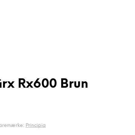
Grx Rx600 Brun
aremærke:
Principia