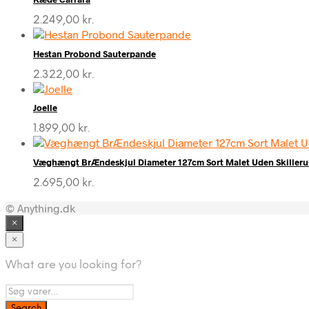
2.249,00
kr.
Hestan Probond Sauterpande
2.322,00
kr.
Joelle
1.899,00
kr.
Væghængt BrÆndeskjul Diameter 127cm Sort Malet Uden Skiller
2.695,00
kr.
© Anything.dk
×
×
What are you looking for?