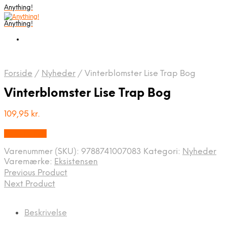
Anything!
Anything!
Forside
/
Nyheder
/
Vinterblomster Lise Trap Bog
Vinterblomster Lise Trap Bog
109,95
kr.
Bedste Pris
Varenummer (SKU):
9788741007083
Kategori:
Nyheder
Varemærke:
Eksistensen
Previous Product
Next Product
Beskrivelse