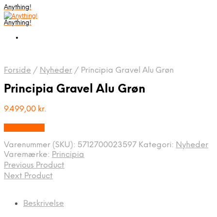
Anything!
Anything!
Forside
/
Nyheder
/
Principia Gravel Alu Grøn
Principia Gravel Alu Grøn
9.499,00
kr.
Bedste Pris
Varenummer (SKU):
5712700023597
Kategori:
Nyheder
Varemærke:
Principia
Previous Product
Next Product
Beskrivelse