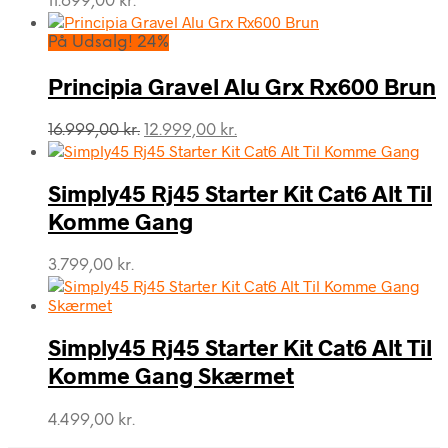
11.699,00
kr.
På Udsalg! 24%
Principia Gravel Alu Grx Rx600 Brun
Den
Den
16.999,00
kr.
12.999,00
kr.
oprindelige
aktuelle
pris
pris
var:
er:
Simply45 Rj45 Starter Kit Cat6 Alt Til
16.999,00 kr..
12.999,00 kr..
Komme Gang
3.799,00
kr.
Simply45 Rj45 Starter Kit Cat6 Alt Til
Komme Gang Skærmet
4.499,00
kr.