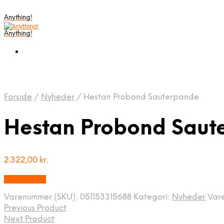
Anything!
Anything!
Forside
/
Nyheder
/
Hestan Probond Sauterpande
Hestan Probond Saut
2.322,00
kr.
Bedste Pris
Varenummer (SKU):
051153315688
Kategori:
Nyheder
Var
Previous Product
Next Product