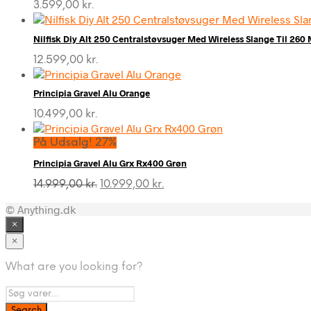
3.599,00
kr.
Nilfisk Diy Alt 250 Centralstøvsuger Med Wireless Slange Til 260
12.599,00
kr.
Principia Gravel Alu Orange
10.499,00
kr.
På Udsalg! 27%
Principia Gravel Alu Grx Rx400 Grøn
Den
Den
14.999,00
kr.
10.999,00
kr.
oprindelige
aktuelle
© Anything.dk
pris
pris
var:
er:
×
14.999,00 kr..
10.999,00 kr..
×
What are you looking for?