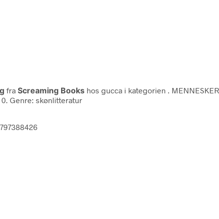
og
fra
Screaming Books
hos gucca i kategorien
. MENNESKER
. Genre: skønlitteratur
8797388426