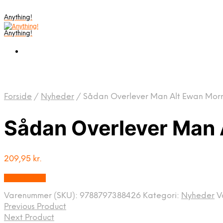
Anything!
Anything!
Forside
/
Nyheder
/
Sådan Overlever Man Alt Ewan Morr
Sådan Overlever Man 
209,95
kr.
Bedste Pris
Varenummer (SKU):
9788797388426
Kategori:
Nyheder
V
Previous Product
Next Product