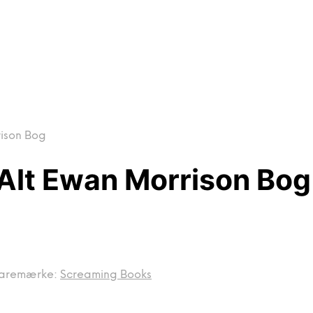
ison Bog
Alt Ewan Morrison Bog
aremærke:
Screaming Books