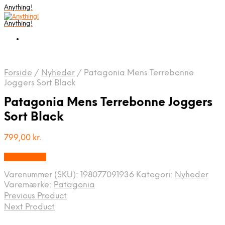
Anything!
Anything!
Forside
/
Nyheder
/
Patagonia Mens Terrebonne
Joggers Sort Black
Patagonia Mens Terrebonne Joggers
Sort Black
799,00
kr.
Bedste Pris
Varenummer (SKU):
198077091936
Kategori:
Nyheder
Varemærke:
Patagonia
Previous Product
Next Product