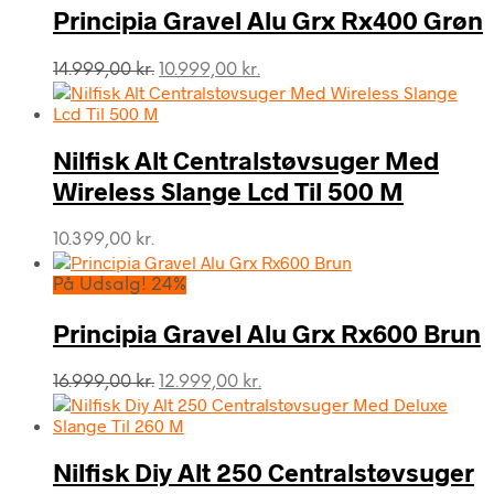
Principia Gravel Alu Grx Rx400 Grøn
Den
Den
14.999,00
kr.
10.999,00
kr.
oprindelige
aktuelle
pris
pris
var:
er:
Nilfisk Alt Centralstøvsuger Med
14.999,00 kr..
10.999,00 kr..
Wireless Slange Lcd Til 500 M
10.399,00
kr.
På Udsalg! 24%
Principia Gravel Alu Grx Rx600 Brun
Den
Den
16.999,00
kr.
12.999,00
kr.
oprindelige
aktuelle
pris
pris
var:
er:
Nilfisk Diy Alt 250 Centralstøvsuger
16.999,00 kr..
12.999,00 kr..