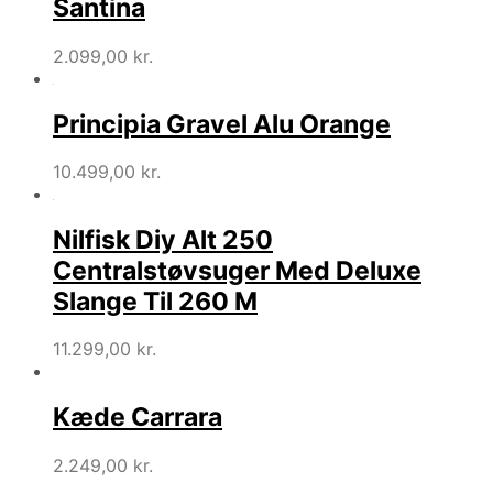
Santina
2.099,00
kr.
Principia Gravel Alu Orange
10.499,00
kr.
Nilfisk Diy Alt 250
Centralstøvsuger Med Deluxe
Slange Til 260 M
11.299,00
kr.
Kæde Carrara
2.249,00
kr.