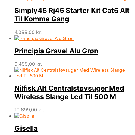
Simply45 Rj45 Starter Kit Cat6 Alt
Til Komme Gang
4.099,00
kr.
Principia Gravel Alu Grøn
9.499,00
kr.
Nilfisk Alt Centralstøvsuger Med
Wireless Slange Lcd Til 500 M
10.699,00
kr.
Gisella