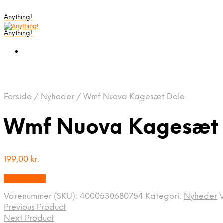
Anything!
Anything!
Forside
/
Nyheder
/
Wmf Nuova Kagesæt Dele
Wmf Nuova Kagesæt 
199,00
kr.
Bedste Pris
Varenummer (SKU):
4000530680754
Kategori:
Nyheder
Previous Product
Next Product