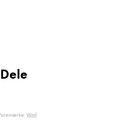
Dele
Varemærke:
Wmf