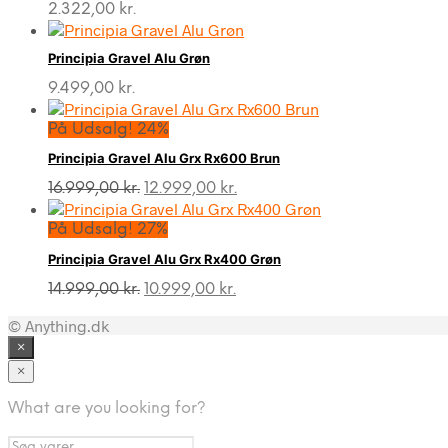
2.322,00
kr.
Principia Gravel Alu Grøn
9.499,00
kr.
På Udsalg! 24%
Principia Gravel Alu Grx Rx600 Brun
Den
Den
16.999,00
kr.
12.999,00
kr.
oprindelige
aktuelle
pris
pris
På Udsalg! 27%
var:
er:
Principia Gravel Alu Grx Rx400 Grøn
16.999,00 kr..
12.999,00 kr..
Den
Den
14.999,00
kr.
10.999,00
kr.
oprindelige
aktuelle
© Anything.dk
pris
pris
var:
er:
×
14.999,00 kr..
10.999,00 kr..
×
What are you looking for?