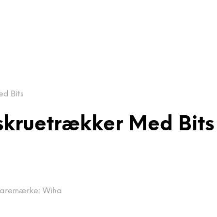
d Bits
skruetrækker Med Bits
aremærke:
Wiha