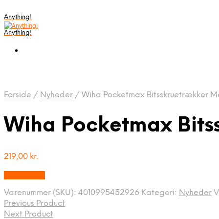
Anything!
Anything!
Forside
/
Nyheder
/
Wiha Pocketmax Bitsskruetrækker Me
Wiha Pocketmax Bits
219,00
kr.
Bedste Pris
Varenummer (SKU):
4010995452926
Kategori:
Nyheder
V
Previous Product
Next Product