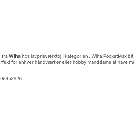
s
fra
Wiha
hos lavprisværktøj i kategorien
. Wiha PocketMax bi
perfekt for enhver håndværker eller hobby manddame at have me
0995452926