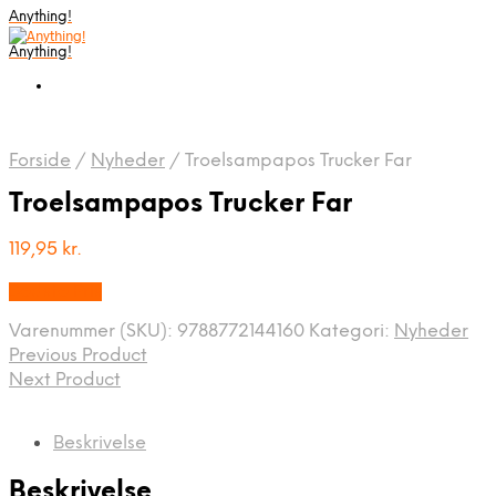
Anything!
Anything!
Forside
/
Nyheder
/
Troelsampapos Trucker Far
Troelsampapos Trucker Far
119,95
kr.
Bedste Pris
Varenummer (SKU):
9788772144160
Kategori:
Nyheder
Previous Product
Next Product
Beskrivelse
Beskrivelse