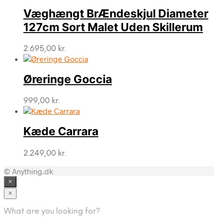
Væghængt BrÆndeskjul Diameter
127cm Sort Malet Uden Skillerum
2.695,00
kr.
Øreringe Goccia
999,00
kr.
Kæde Carrara
2.249,00
kr.
© Anything.dk
×
×
What are you looking for?