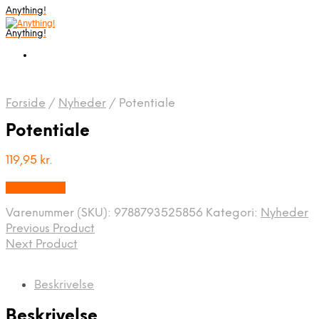
Anything!
Anything!
Forside
/
Nyheder
/
Potentiale
Potentiale
119,95
kr.
Bedste Pris
Varenummer (SKU):
9788793525856
Kategori:
Nyheder
Previous Product
Next Product
Beskrivelse
Beskrivelse