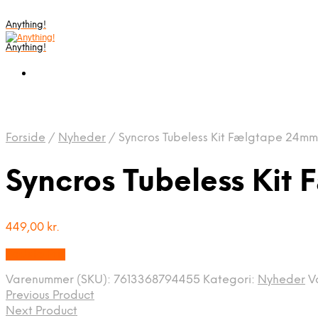
Anything!
Anything!
Forside
/
Nyheder
/
Syncros Tubeless Kit Fælgtape 24mm
Syncros Tubeless Kit
449,00
kr.
Bedste Pris
Varenummer (SKU):
7613368794455
Kategori:
Nyheder
V
Previous Product
Next Product