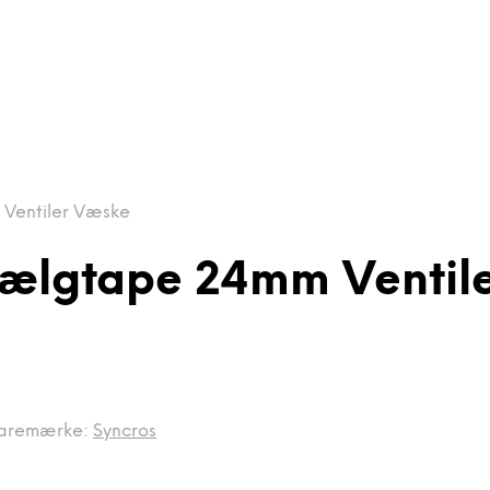
 Ventiler Væske
 Fælgtape 24mm Ventil
aremærke:
Syncros