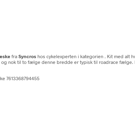
Væske
fra
Syncros
hos cykelexperten i kategorien
. Kit med alt 
g nok til to fælge denne bredde er typisk til roadrace fælge.
æske 7613368794455