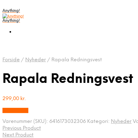
Anything!
Anything!
Forside
/
Nyheder
/
Rapala Redningsvest
Rapala Redningsvest
299,00
kr.
Bedste Pris
Varenummer (SKU):
6416173032306
Kategori:
Nyheder
V
Previous Product
Next Product