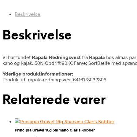
Beskrivelse
Beskrivelse
Vi har fundet
Rapala Redningsvest
fra
Rapala
hos almas park
kano og kajak. 50N Opdrift 90KGFarve: SortBælte med spæn
Yderlige produktinformationer:
Produkt id: rapala-redningsvest 6416173032306
Relaterede varer
Principia Gravel 16g Shimano Claris Kobber