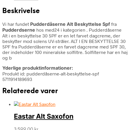
Beskrivelse
Vi har fundet
Pudderdåserne Alt Beskyttelse Spf
fra
Pudderdserne
hos med24 i kategorien
. Pudderdåserne
Alt i en beskyttelse 30 SPF er en let farvet dagcreme, der
beskytter mod solens UV-stråler. ALT I EN BESKYTTELSE 30
SPF fra Pudderdåserne er en farvet dagcreme med SPF 30,
der indeholder 100 mineralske solfiltre. Solfilterne har en høj
og b
Yderlige produktinformationer:
Produkt id: pudderdåserne-alt-beskyttelse-spf
5711914189693
Relaterede varer
Eastar Alt Saxofon
3.599,00
kr.