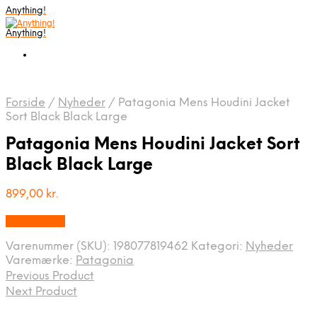
Anything!
Anything!
Forside
/
Nyheder
/
Patagonia Mens Houdini Jacket
Sort Black Black Large
Patagonia Mens Houdini Jacket Sort
Black Black Large
899,00
kr.
Bedste Pris
Varenummer (SKU):
198077819462
Kategori:
Nyheder
Varemærke:
Patagonia
Previous Product
Next Product