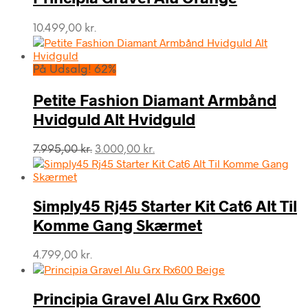
10.499,00
kr.
På Udsalg! 62%
Petite Fashion Diamant Armbånd
Hvidguld Alt Hvidguld
Den
Den
7.995,00
kr.
3.000,00
kr.
oprindelige
aktuelle
pris
pris
var:
er:
Simply45 Rj45 Starter Kit Cat6 Alt Til
7.995,00 kr..
3.000,00 kr..
Komme Gang Skærmet
4.799,00
kr.
Principia Gravel Alu Grx Rx600