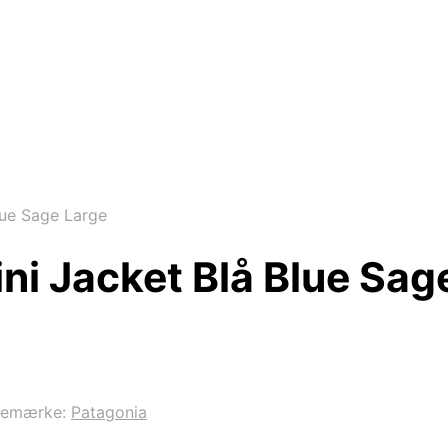
lue Sage Large
i Jacket Blå Blue Sag
remærke:
Patagonia