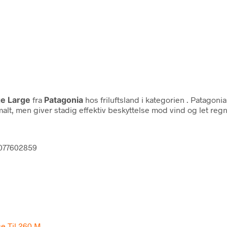
ge Large
fra
Patagonia
hos friluftsland i kategorien
. Patagonia
malt, men giver stadig effektiv beskyttelse mod vind og let r
8077602859