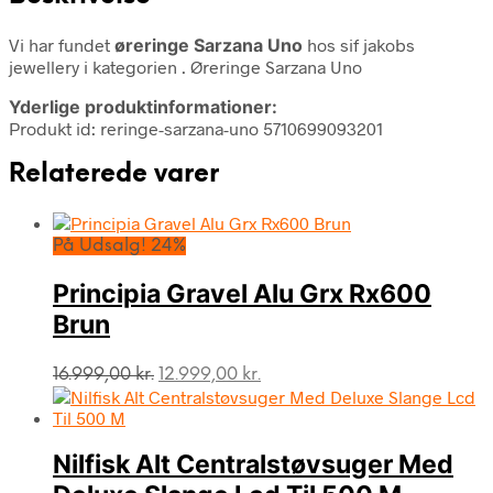
Vi har fundet
øreringe Sarzana Uno
hos sif jakobs
jewellery i kategorien
. Øreringe Sarzana Uno
Yderlige produktinformationer:
Produkt id: reringe-sarzana-uno 5710699093201
Relaterede varer
På Udsalg! 24%
Principia Gravel Alu Grx Rx600
Brun
Den
Den
16.999,00
kr.
12.999,00
kr.
oprindelige
aktuelle
pris
pris
var:
er:
Nilfisk Alt Centralstøvsuger Med
16.999,00 kr..
12.999,00 kr..