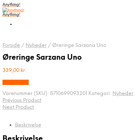
Anything!
Anything!
Forside
/
Nyheder
/
Øreringe Sarzana Uno
Øreringe Sarzana Uno
339,00
kr.
Bedste Pris
Varenummer (SKU):
5710699093201
Kategori:
Nyheder
Previous Product
Next Product
Beskrivelse
Beskrivelse