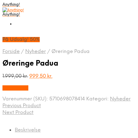
Anything!
Anything!
På Udsalg! 50%
Forside
/
Nyheder
/
Øreringe Padua
Øreringe Padua
Den
Den
1.999,00
kr.
999,50
kr.
oprindelige
aktuelle
Bedste Pris
pris
pris
var:
er:
Varenummer (SKU):
5710698078414
Kategori:
Nyheder
1.999,00 kr..
999,50 kr..
Previous Product
Next Product
Beskrivelse