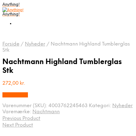
Anything!
Anything!
Forside
/
Nyheder
/
Nachtmann Highland Tumblerglas
Stk
Nachtmann Highland Tumblerglas
Stk
272,00
kr.
Bedste Pris
Varenummer (SKU):
4003762245463
Kategori:
Nyheder
Varemærke:
Nachtmann
Previous Product
Next Product