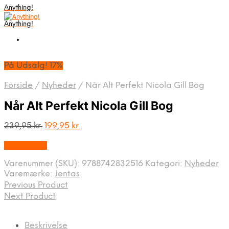
Anything!
Anything!
På Udsalg! 17%
Forside
/
Nyheder
/
Når Alt Perfekt Nicola Gill Bog
Når Alt Perfekt Nicola Gill Bog
Den
Den
239,95
kr.
199,95
kr.
oprindelige
aktuelle
Bedste Pris
pris
pris
var:
er:
Varenummer (SKU):
9788742832516
Kategori:
Nyheder
239,95 kr..
199,95 kr..
Varemærke:
Jentas
Previous Product
Next Product
Beskrivelse