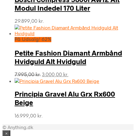
Modul Indedel 170 Liter
29.899,00
kr.
På Udsalg! 62%
Petite Fashion Diamant Armbånd
Hvidguld Alt Hvidguld
Den
Den
7.995,00
kr.
3.000,00
kr.
oprindelige
aktuelle
pris
pris
var:
er:
Principia Gravel Alu Grx Rx600
7.995,00 kr..
3.000,00 kr..
Beige
16.999,00
kr.
© Anything.dk
×