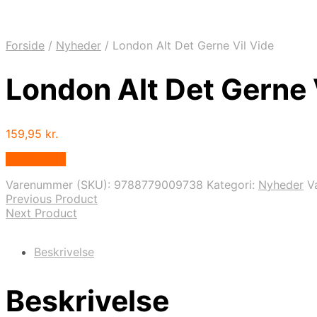
Forside
/
Nyheder
/
London Alt Det Gerne Vil Vide
London Alt Det Gerne 
159,95
kr.
Bedste Pris
Varenummer (SKU):
9788779009738
Kategori:
Nyheder
V
Previous Product
Next Product
Beskrivelse
Beskrivelse