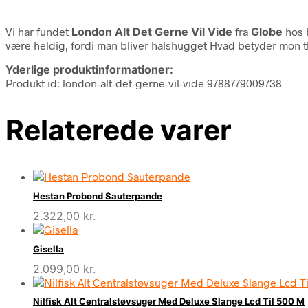
Vi har fundet
London Alt Det Gerne Vil Vide
fra
Globe
hos 
være heldig, fordi man bliver halshugget Hvad betyder mon thi
Yderlige produktinformationer:
Produkt id: london-alt-det-gerne-vil-vide 9788779009738
Relaterede varer
Hestan Probond Sauterpande
2.322,00
kr.
Gisella
2.099,00
kr.
Nilfisk Alt Centralstøvsuger Med Deluxe Slange Lcd Til 500 M