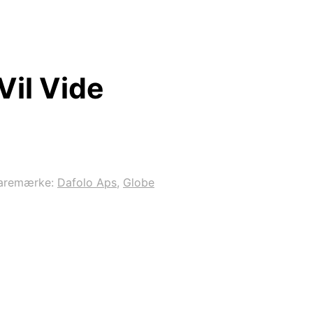
Vil Vide
aremærke:
Dafolo Aps
,
Globe