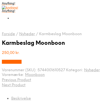
Anything!
Anything!
Forside
/
Nyheder
/
Karmbeslag Moonboon
Karmbeslag Moonboon
250,00
kr.
Bedste Pris
Varenummer (SKU):
5744001610527
Kategori:
Nyheder
Varemærke:
Moonboon
Previous Product
Next Product
Beskrivelse