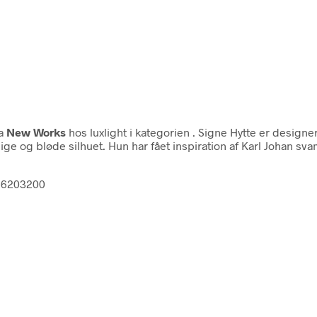
a
New Works
hos luxlight i kategorien
. Signe Hytte er design
 og bløde silhuet. Hun har fået inspiration af Karl Johan sva
826203200