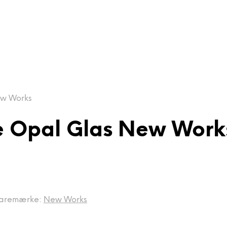
ew Works
e Opal Glas New Work
aremærke:
New Works