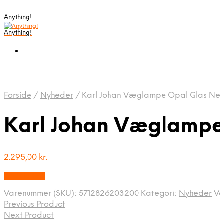
Anything!
Anything!
Forside
/
Nyheder
/
Karl Johan Væglampe Opal Glas N
Karl Johan Væglamp
2.295,00
kr.
Bedste Pris
Varenummer (SKU):
5712826203200
Kategori:
Nyheder
V
Previous Product
Next Product