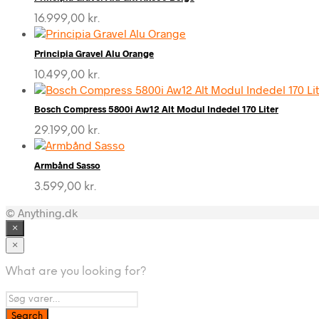
16.999,00
kr.
Principia Gravel Alu Orange
10.499,00
kr.
Bosch Compress 5800i Aw12 Alt Modul Indedel 170 Liter
29.199,00
kr.
Armbånd Sasso
3.599,00
kr.
© Anything.dk
×
×
What are you looking for?