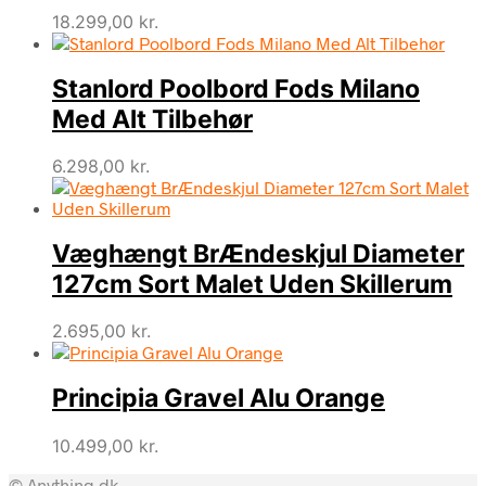
18.299,00
kr.
Stanlord Poolbord Fods Milano
Med Alt Tilbehør
6.298,00
kr.
Væghængt BrÆndeskjul Diameter
127cm Sort Malet Uden Skillerum
2.695,00
kr.
Principia Gravel Alu Orange
10.499,00
kr.
© Anything.dk