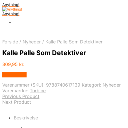
Anything!
Anything!
Forside
/
Nyheder
/
Kalle Palle Som Detektiver
Kalle Palle Som Detektiver
309,95
kr.
Bedste Pris
Varenummer (SKU):
9788740617139
Kategori:
Nyheder
Varemærke:
Turbine
Previous Product
Next Product
Beskrivelse