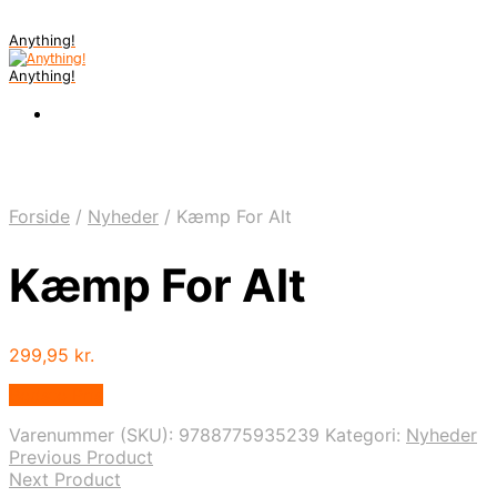
Anything!
Anything!
Forside
/
Nyheder
/
Kæmp For Alt
Kæmp For Alt
299,95
kr.
Bedste Pris
Varenummer (SKU):
9788775935239
Kategori:
Nyheder
Previous Product
Next Product