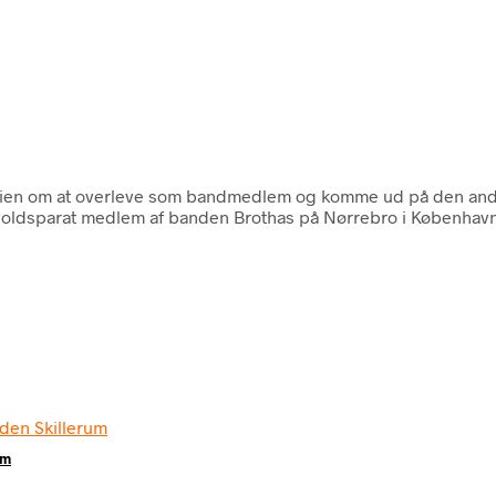
orien om at overleve som bandmedlem og komme ud på den ande
gt voldsparat medlem af banden Brothas på Nørrebro i Københav
um