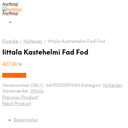
Anything!
Anything!
Forside
/
Nyheder
/
Iittala Kastehelmi Fad Fod
Iittala Kastehelmi Fad Fod
427,00
kr.
Bedste Pris
Varenummer (SKU):
6411920059940
Kategori:
Nyheder
Varemærke:
Iittala
Previous Product
Next Product
Beskrivelse