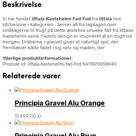
Beskrivelse
Vi har fundet
Iittala Kastehelmi Fad Fod
fra
Iittala
hos
kitchenone i kategorien
. Server alt fra lagkagen over
småkagerne til frugt på dette æstetisk smukke fad fra Iittalas
Kastehelmi-serie. Fadets design er inspireret af en dugfrisk
morgen. Dråberne i glasset giver et naturligt spil, der
fremhæver både fadet i sig selv og maden, der
Yderlige produktinformationer:
Produkt id: iittala-kastehelmi-fad-fod 6411920059940
Relaterede varer
Principia Gravel Alu Orange
10.499,00
kr.
Principia Gravel Alu Brun