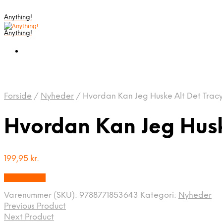
Anything!
Anything!
Forside
/
Nyheder
/
Hvordan Kan Jeg Huske Alt Det Trac
Hvordan Kan Jeg Husk
199,95
kr.
Bedste Pris
Varenummer (SKU):
9788771853643
Kategori:
Nyheder
Previous Product
Next Product