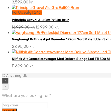
3.599,00
kr.
På Udsalg! 24%
Principia Gravel Alu Grx Rx600 Brun
Den
Den
16.999,00
kr.
12.999,00
kr.
oprindelige
aktuelle
pris
pris
Væghængt BrÆndeskjul Diameter 127cm Sort Malet Uden Skil
var:
er:
16.999,00 kr..
12.999,00 kr..
2.695,00
kr.
Nilfisk Alt Centralstøvsuger Med Deluxe Slange Lcd Til 500 M
11.699,00
kr.
© Anything.dk
×
×
What are you looking for?