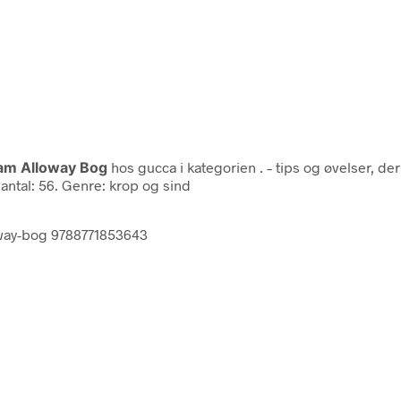
iam Alloway Bog
hos gucca i kategorien
. – tips og øvelser, 
eantal: 56. Genre: krop og sind
loway-bog 9788771853643