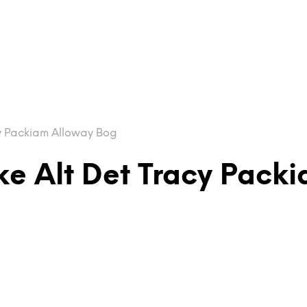
y Packiam Alloway Bog
e Alt Det Tracy Pack