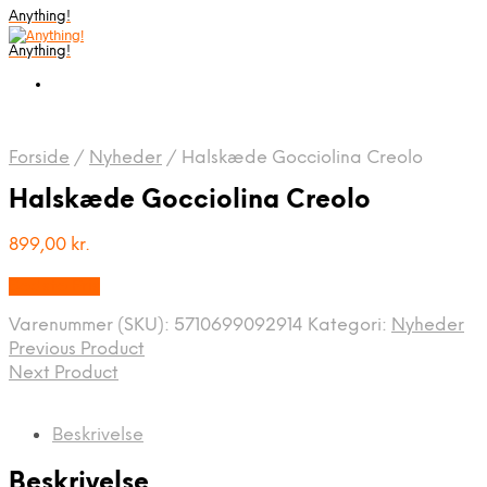
Anything!
Anything!
Forside
/
Nyheder
/
Halskæde Gocciolina Creolo
Halskæde Gocciolina Creolo
899,00
kr.
Bedste Pris
Varenummer (SKU):
5710699092914
Kategori:
Nyheder
Previous Product
Next Product
Beskrivelse
Beskrivelse