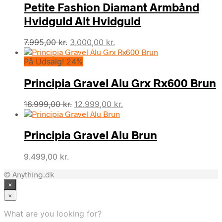
Petite Fashion Diamant Armbånd
Hvidguld Alt Hvidguld
Den
Den
7.995,00
kr.
3.000,00
kr.
oprindelige
aktuelle
På Udsalg! 24%
pris
pris
var:
er:
Principia Gravel Alu Grx Rx600 Brun
7.995,00 kr..
3.000,00 kr..
Den
Den
16.999,00
kr.
12.999,00
kr.
oprindelige
aktuelle
pris
pris
Principia Gravel Alu Brun
var:
er:
16.999,00 kr..
12.999,00 kr..
9.499,00
kr.
© Anything.dk
×
×
What are you looking for?