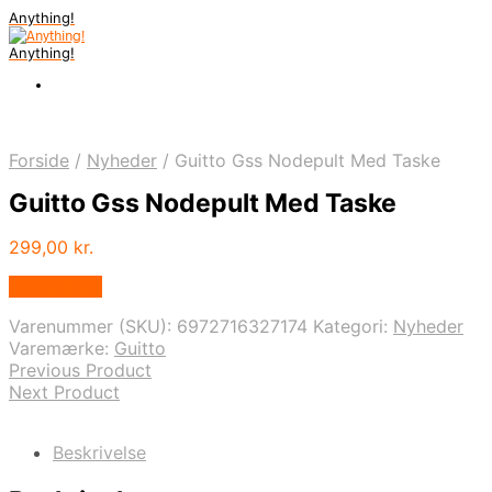
Anything!
Anything!
Forside
/
Nyheder
/
Guitto Gss Nodepult Med Taske
Guitto Gss Nodepult Med Taske
299,00
kr.
Bedste Pris
Varenummer (SKU):
6972716327174
Kategori:
Nyheder
Varemærke:
Guitto
Previous Product
Next Product
Beskrivelse