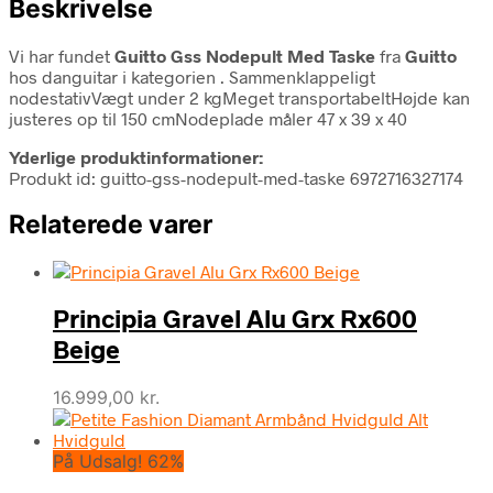
Beskrivelse
Vi har fundet
Guitto Gss Nodepult Med Taske
fra
Guitto
hos danguitar i kategorien
. Sammenklappeligt
nodestativVægt under 2 kgMeget transportabeltHøjde kan
justeres op til 150 cmNodeplade måler 47 x 39 x 40
Yderlige produktinformationer:
Produkt id: guitto-gss-nodepult-med-taske 6972716327174
Relaterede varer
Principia Gravel Alu Grx Rx600
Beige
16.999,00
kr.
På Udsalg! 62%