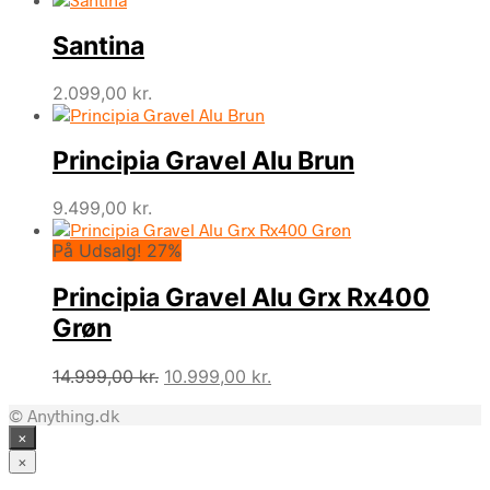
Santina
2.099,00
kr.
Principia Gravel Alu Brun
9.499,00
kr.
På Udsalg! 27%
Principia Gravel Alu Grx Rx400
Grøn
Den
Den
14.999,00
kr.
10.999,00
kr.
oprindelige
aktuelle
© Anything.dk
pris
pris
×
var:
er:
14.999,00 kr..
10.999,00 kr..
×