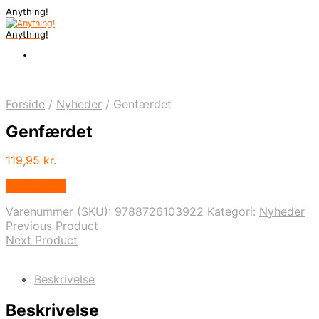
Anything!
Anything!
Forside
/
Nyheder
/
Genfærdet
Genfærdet
119,95
kr.
Bedste Pris
Varenummer (SKU):
9788726103922
Kategori:
Nyheder
Previous Product
Next Product
Beskrivelse
Beskrivelse