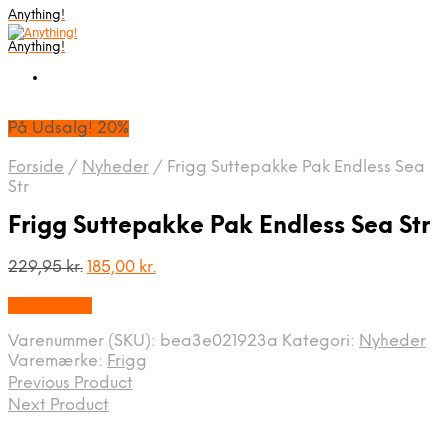
Anything!
Anything!
På Udsalg! 20%
Forside
/
Nyheder
/
Frigg Suttepakke Pak Endless Sea
Str
Frigg Suttepakke Pak Endless Sea Str
Den
Den
229,95
kr.
185,00
kr.
oprindelige
aktuelle
Bedste Pris
pris
pris
var:
er:
Varenummer (SKU):
bea3e021923a
Kategori:
Nyheder
229,95 kr..
185,00 kr..
Varemærke:
Frigg
Previous Product
Next Product