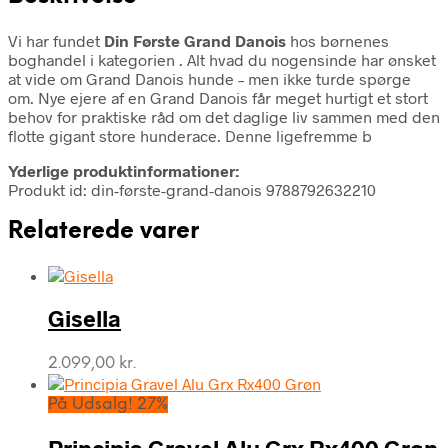
Vi har fundet
Din Første Grand Danois
hos børnenes
boghandel i kategorien
. Alt hvad du nogensinde har ønsket
at vide om Grand Danois hunde – men ikke turde spørge
om. Nye ejere af en Grand Danois får meget hurtigt et stort
behov for praktiske råd om det daglige liv sammen med den
flotte gigant store hunderace. Denne ligefremme b
Yderlige produktinformationer:
Produkt id: din-første-grand-danois 9788792632210
Relaterede varer
Gisella
2.099,00
kr.
På Udsalg! 27%
Principia Gravel Alu Grx Rx400 Grøn