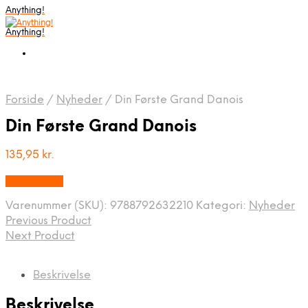
Anything!
Anything!
Forside
/
Nyheder
/
Din Første Grand Danois
Din Første Grand Danois
135,95
kr.
Bedste Pris
Varenummer (SKU):
9788792632210
Kategori:
Nyheder
Previous Product
Next Product
Beskrivelse
Beskrivelse