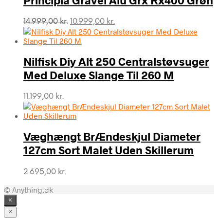
Den
Den
14.999,00
kr.
10.999,00
kr.
oprindelige
aktuelle
pris
pris
var:
er:
Nilfisk Diy Alt 250 Centralstøvsuger
14.999,00 kr..
10.999,00 kr..
Med Deluxe Slange Til 260 M
11.199,00
kr.
Væghængt BrÆndeskjul Diameter
127cm Sort Malet Uden Skillerum
2.695,00
kr.
© Anything.dk
×
×