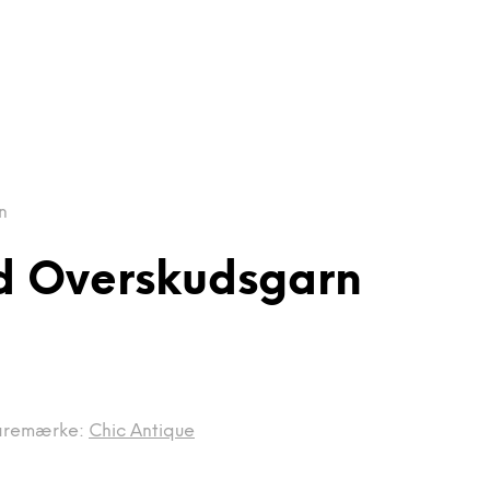
n
id Overskudsgarn
aremærke:
Chic Antique