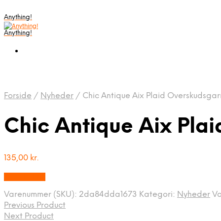
Anything!
Anything!
Forside
/
Nyheder
/
Chic Antique Aix Plaid Overskudsgar
Chic Antique Aix Pla
135,00
kr.
Bedste Pris
Varenummer (SKU):
2da84dda1673
Kategori:
Nyheder
V
Previous Product
Next Product