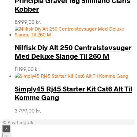
Principia Gravel 16g Shimano Claris
16.999,00 kr..
12.999,00 kr..
Kobber
8.999,00
kr.
Nilfisk Diy Alt 250 Centralstøvsuger
Med Deluxe Slange Til 260 M
11.199,00
kr.
Simply45 Rj45 Starter Kit Cat6 Alt Til
Komme Gang
3.799,00
kr.
© Anything.dk
×
×