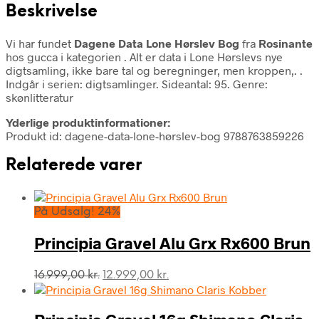
Beskrivelse
Vi har fundet
Dagene Data Lone Hørslev Bog
fra
Rosinante
hos gucca i kategorien
. Alt er data i Lone Hørslevs nye
digtsamling, ikke bare tal og beregninger, men kroppen,. .
Indgår i serien: digtsamlinger. Sideantal: 95. Genre:
skønlitteratur
Yderlige produktinformationer:
Produkt id: dagene-data-lone-hørslev-bog 9788763859226
Relaterede varer
På Udsalg! 24%
Principia Gravel Alu Grx Rx600 Brun
Den
Den
16.999,00
kr.
12.999,00
kr.
oprindelige
aktuelle
pris
pris
var:
er: