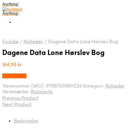
Anything!
Anything!
Forside
/
Nyheder
/
Dagene Data Lone Hørslev Bog
Dagene Data Lone Hørslev Bog
164,95
kr.
Bedste Pris
Varenummer (SKU):
9788763859226
Kategori:
Nyheder
Varemærke:
Rosinante
Previous Product
Next Product
Beskrivelse