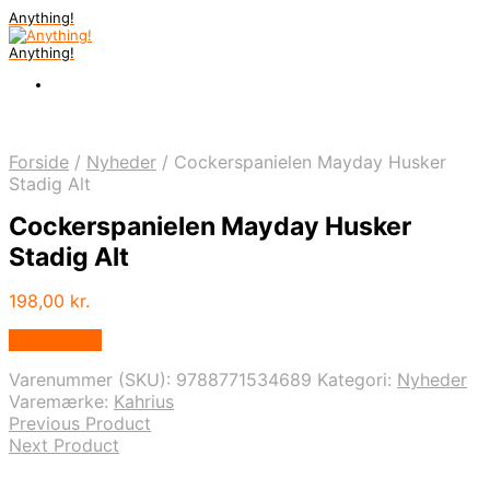
Anything!
Anything!
Forside
/
Nyheder
/
Cockerspanielen Mayday Husker
Stadig Alt
Cockerspanielen Mayday Husker
Stadig Alt
198,00
kr.
Bedste Pris
Varenummer (SKU):
9788771534689
Kategori:
Nyheder
Varemærke:
Kahrius
Previous Product
Next Product