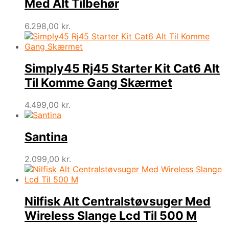
Med Alt Tilbehør
6.298,00
kr.
Simply45 Rj45 Starter Kit Cat6 Alt
Til Komme Gang Skærmet
4.499,00
kr.
Santina
2.099,00
kr.
Nilfisk Alt Centralstøvsuger Med
Wireless Slange Lcd Til 500 M