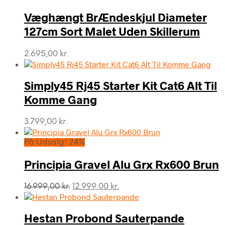
Væghængt BrÆndeskjul Diameter
127cm Sort Malet Uden Skillerum
2.695,00
kr.
Simply45 Rj45 Starter Kit Cat6 Alt Til
Komme Gang
3.799,00
kr.
På Udsalg! 24%
Principia Gravel Alu Grx Rx600 Brun
Den
Den
16.999,00
kr.
12.999,00
kr.
oprindelige
aktuelle
pris
pris
var:
er:
Hestan Probond Sauterpande