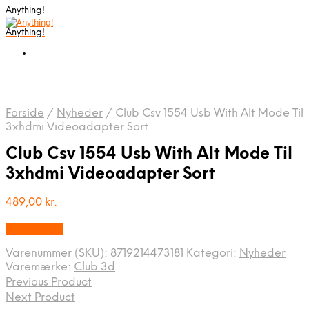
Anything!
Anything!
Forside
/
Nyheder
/
Club Csv 1554 Usb With Alt Mode Til
3xhdmi Videoadapter Sort
Club Csv 1554 Usb With Alt Mode Til
3xhdmi Videoadapter Sort
489,00
kr.
Bedste Pris
Varenummer (SKU):
8719214473181
Kategori:
Nyheder
Varemærke:
Club 3d
Previous Product
Next Product