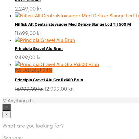
2.249,00
kr.
Nilfisk Alt Centralstøvsuger Med Deluxe Slange Lcd Til 500 M
11.699,00
kr.
Principia Gravel Alu Brun
9.499,00
kr.
På Udsalg! 24%
Principia Gravel Alu Grx Rx600 Brun
Den
Den
16.999,00
kr.
12.999,00
kr.
oprindelige
aktuelle
© Anything.dk
pris
pris
var:
er:
×
16.999,00 kr..
12.999,00 kr..
×
What are you looking for?