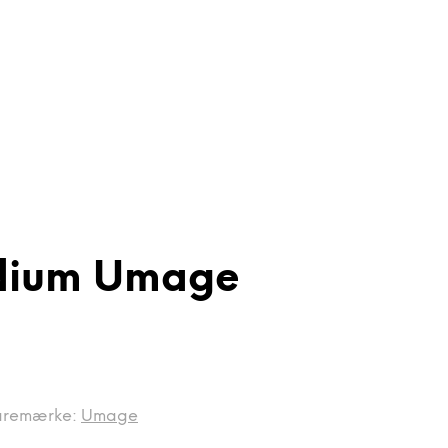
dium Umage
aremærke:
Umage