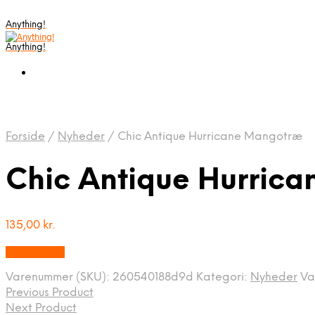
Anything!
Anything!
Forside
/
Nyheder
/
Chic Antique Hurricane Mangotræ
Chic Antique Hurric
135,00
kr.
Bedste Pris
Varenummer (SKU):
260540188d9d
Kategori:
Nyheder
Va
Previous Product
Next Product