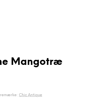
ane Mangotræ
remærke:
Chic Antique