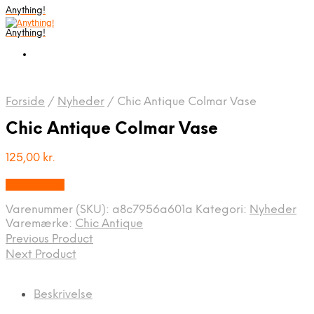
Anything!
Anything!
Forside
/
Nyheder
/
Chic Antique Colmar Vase
Chic Antique Colmar Vase
125,00
kr.
Bedste Pris
Varenummer (SKU):
a8c7956a601a
Kategori:
Nyheder
Varemærke:
Chic Antique
Previous Product
Next Product
Beskrivelse