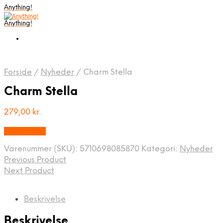
Anything!
Anything!
Forside
/
Nyheder
/
Charm Stella
Charm Stella
279,00
kr.
Bedste Pris
Varenummer (SKU):
5710698085870
Kategori:
Nyheder
Previous Product
Next Product
Beskrivelse
Beskrivelse