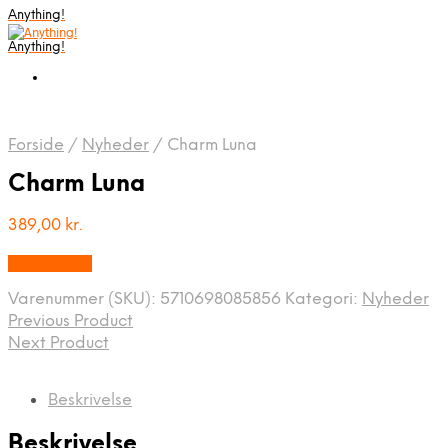
Anything!
Anything!
Forside
/
Nyheder
/
Charm Luna
Charm Luna
389,00
kr.
Bedste Pris
Varenummer (SKU):
5710698085856
Kategori:
Nyheder
Previous Product
Next Product
Beskrivelse
Beskrivelse