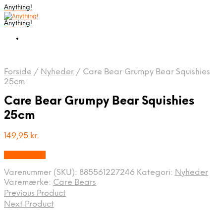
Anything!
Anything!
Forside
/
Nyheder
/
Care Bear Grumpy Bear Squishies
25cm
Care Bear Grumpy Bear Squishies
25cm
149,95
kr.
Bedste Pris
Varenummer (SKU):
885561227246
Kategori:
Nyheder
Varemærke:
Care Bears
Previous Product
Next Product