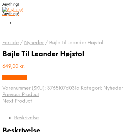
Anything!
Anything!
Forside
/
Nyheder
/
Bøjle Til Leander Højstol
Bøjle Til Leander Højstol
649,00
kr.
Bedste Pris
Varenummer (SKU):
3765107d031a
Kategori:
Nyheder
Previous Product
Next Product
Beskrivelse
Beskrivelse