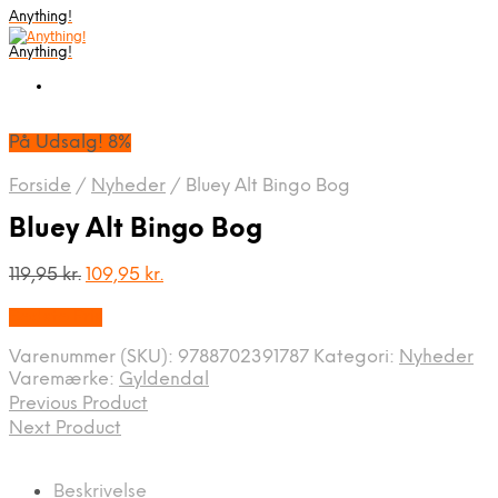
Anything!
Anything!
På Udsalg! 8%
Forside
/
Nyheder
/
Bluey Alt Bingo Bog
Bluey Alt Bingo Bog
Den
Den
119,95
kr.
109,95
kr.
oprindelige
aktuelle
Bedste Pris
pris
pris
var:
er:
Varenummer (SKU):
9788702391787
Kategori:
Nyheder
119,95 kr..
109,95 kr..
Varemærke:
Gyldendal
Previous Product
Next Product
Beskrivelse