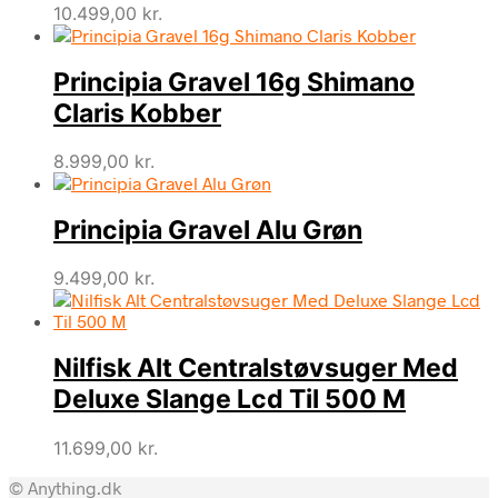
10.499,00
kr.
Principia Gravel 16g Shimano
Claris Kobber
8.999,00
kr.
Principia Gravel Alu Grøn
9.499,00
kr.
Nilfisk Alt Centralstøvsuger Med
Deluxe Slange Lcd Til 500 M
11.699,00
kr.
© Anything.dk