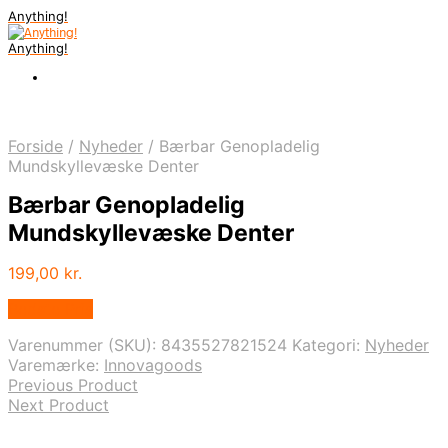
Anything!
Anything!
Forside
/
Nyheder
/
Bærbar Genopladelig
Mundskyllevæske Denter
Bærbar Genopladelig
Mundskyllevæske Denter
199,00
kr.
Bedste Pris
Varenummer (SKU):
8435527821524
Kategori:
Nyheder
Varemærke:
Innovagoods
Previous Product
Next Product