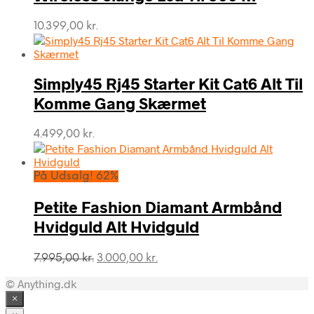
10.399,00
kr.
Simply45 Rj45 Starter Kit Cat6 Alt Til
Komme Gang Skærmet
4.499,00
kr.
På Udsalg! 62%
Petite Fashion Diamant Armbånd
Hvidguld Alt Hvidguld
Den
Den
7.995,00
kr.
3.000,00
kr.
oprindelige
aktuelle
© Anything.dk
pris
pris
var:
er:
×
7.995,00 kr..
3.000,00 kr..