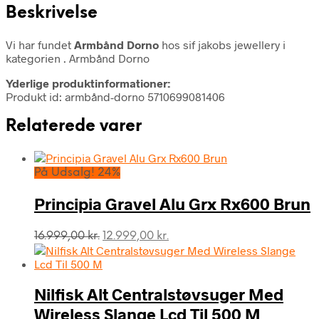
Beskrivelse
Vi har fundet
Armbånd Dorno
hos sif jakobs jewellery i
kategorien
. Armbånd Dorno
Yderlige produktinformationer:
Produkt id: armbånd-dorno 5710699081406
Relaterede varer
På Udsalg! 24%
Principia Gravel Alu Grx Rx600 Brun
Den
Den
16.999,00
kr.
12.999,00
kr.
oprindelige
aktuelle
pris
pris
var:
er:
Nilfisk Alt Centralstøvsuger Med
16.999,00 kr..
12.999,00 kr..
Wireless Slange Lcd Til 500 M