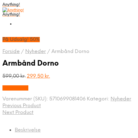
Anything!
Anything!
På Udsalg! 50%
Forside
/
Nyheder
/
Armbånd Dorno
Armbånd Dorno
Den
Den
599,00
kr.
299,50
kr.
oprindelige
aktuelle
Bedste Pris
pris
pris
var:
er:
Varenummer (SKU):
5710699081406
Kategori:
Nyheder
599,00 kr..
299,50 kr..
Previous Product
Next Product
Beskrivelse