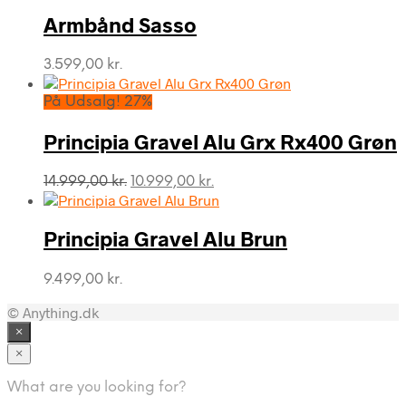
Armbånd Sasso
3.599,00
kr.
På Udsalg! 27%
Principia Gravel Alu Grx Rx400 Grøn
Den
Den
14.999,00
kr.
10.999,00
kr.
oprindelige
aktuelle
pris
pris
var:
er:
Principia Gravel Alu Brun
14.999,00 kr..
10.999,00 kr..
9.499,00
kr.
© Anything.dk
×
×
What are you looking for?